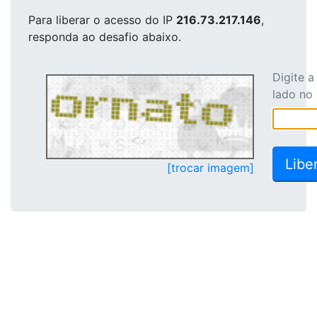
Para liberar o acesso
do IP
216.73.217.146
,
responda ao desafio abaixo.
Digite 
lado no
[trocar imagem]