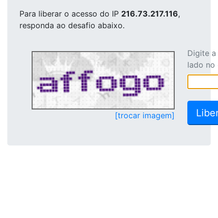
Para liberar o acesso
do IP
216.73.217.116
,
responda ao desafio abaixo.
Digite 
lado no
[trocar imagem]