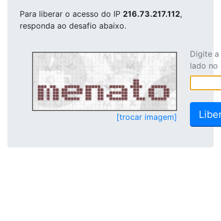
Para liberar o acesso
do IP
216.73.217.112
,
responda ao desafio abaixo.
Digite 
lado no
[trocar imagem]