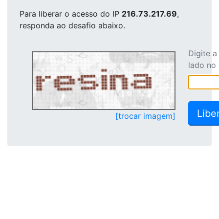
Para liberar o acesso
do IP
216.73.217.69
,
responda ao desafio abaixo.
Digite 
lado no
[trocar imagem]