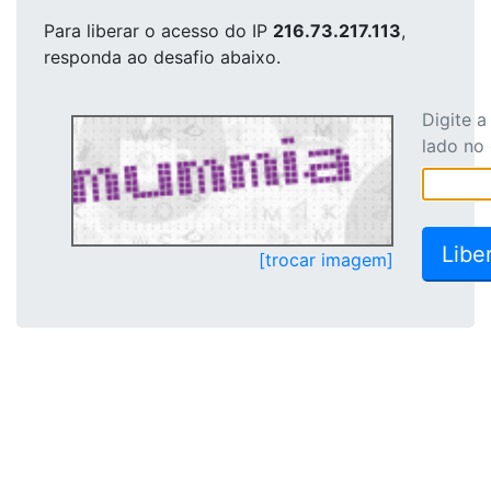
Para liberar o acesso
do IP
216.73.217.113
,
responda ao desafio abaixo.
Digite 
lado no
[trocar imagem]