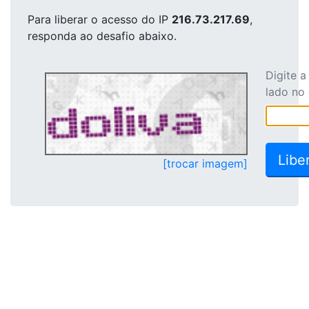
Para liberar o acesso
do IP
216.73.217.69
,
responda ao desafio abaixo.
Digite 
lado no
[trocar imagem]